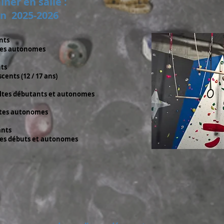
îner en salle :
on 2025
-2026
nts
 autonomes
ts
 (12 / 17 ans)
ltes débutants et autonomes
tes autonomes
ants
ébuts et autonomes