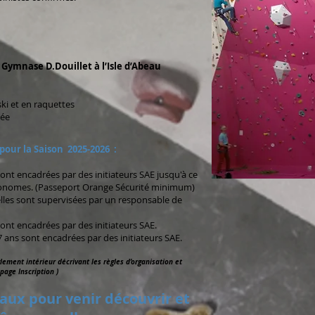
u
Gymnase D.Douillet à l’Isle d’Abeau
ki et en raquettes
née
 pour la Saison 2025-2026 :
nt encadrées par des initiateurs SAE jusqu'à ce
tonomes. (Passeport Orange Sécurité minimum)
lles sont supervisées par un responsable de
sont encadrées par des initiateurs SAE.
 ans sont encadrées par des initiateurs SAE.
lement intérieur décrivant les règles d’organisation et
page Inscription )
aux pour venir découvrir et