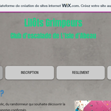
lateforme de création de sites internet
.com
. Créez votre site au
Lilôts Grimpeurs
Club d'escalade de L'Isle d'Abeau
INSCRIPTION
REGLEMENT
S ?
blic, du randonneur qui souhaite découvrir la
inistes confirmés.