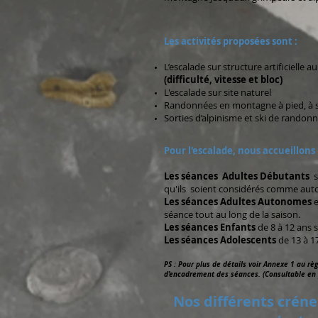
Les activités proposées sont :
L’escalade sur structure artificielle a
(difficulté, vitesse et bloc)
L'escalade sur site naturel
Randonnées en montagne à pied, à s
Sorties d’alpinisme et ski de randon
Pour l'escalade, nous accueillons
Les séances Adultes Débutants
so
qu'ils soient considérés comme au
Les séances Adultes Autonomes
e
séance tout au long de la saison.
Les séances Enfants
de 8 à 12 ans 
Les séances Adolescents
de 13 à 17
PS : Pour plus de détails voir Annexe 1 au règ
d’encadrement des séances. (Consultable en 
Nos différents créne