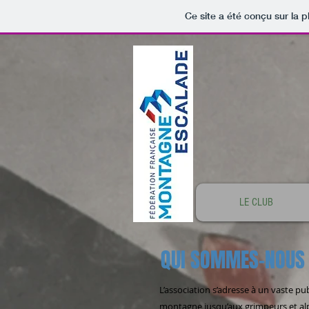
Ce site a été conçu sur la p
LE CLUB
QUI SOMMES-NOU
L’association s’adresse à un vaste pu
montagne jusqu’aux grimpeurs et alp